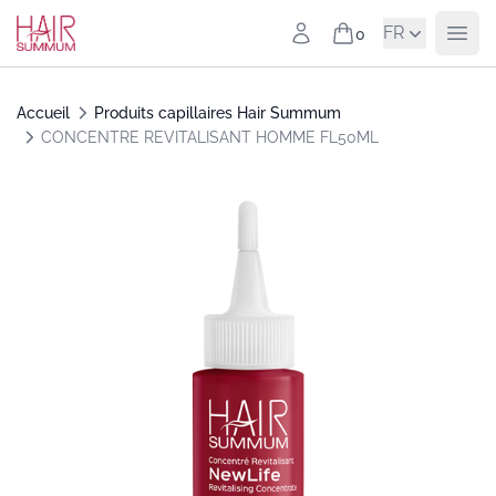
Panneau de gestion des cookies
FR
Mon compte
0
Men
Panier
Accueil
Produits capillaires Hair Summum
CONCENTRE REVITALISANT HOMME FL50ML