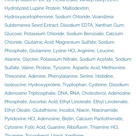
Hydrolyzed Lupine Protein, Maltodextrin,
Hydroxyacetophenone, Sodium Chloride, Voandzeia
Subterranea Seed Extract, Disodium EDTA, Xanthan Gum,
Glucose, Potassium Chloride, Sodium Benzoate, Calcium
Chloride, Glutamic Acid, Magnesium Sulfate, Sodium
Phosphate, Glutamine, Lysine HCl, Arginine, Leucine,
Alanine, Glycine, Potassium Nitrate, Sodium Acetate, Sodium
Sulfate, Valine, Proline, Tyrosine, Aspartic Acid, Methionine,
Threonine, Adenine, Phenylalanine, Serine, Histidine,
Isoleucine, Hydroxyproline, Tryptophan, Cysteine, Disodium
Adenosine Triphosphate, DNA, RNA, Cholesterol, Adenosine
Phosphate, Ascorbic Acid, Ethyl Linoleate, Ethyl Linolenate,
Ethyl Oleate, Glutathione, Inositol, Niacin, Niacinamide,
Pyridoxine HCl, Adenosine, Biotin, Calcium Pantothenate,
Cytosine, Folic Acid, Guanine, Riboflavin, Thiamine HCl,
Thymine, Tocopherol, Uracil, Xanthine